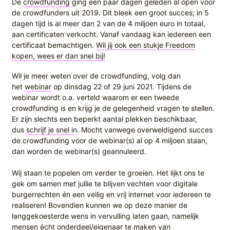
De
crowdfunding
ging een paar dagen geleden al open voor
de crowdfunders uit 2019. Dit bleek een groot succes; in 5
dagen tijd is al meer dan 2 van de 4 miljoen euro in totaal,
aan certificaten verkocht. Vanaf vandaag kan iedereen een
certificaat bemachtigen.
Wil jij ook een stukje Freedom
kopen, wees er dan snel bij!
Wil je meer weten over de crowdfunding, volg dan
het
webinar
op dinsdag 22 of 29 juni 2021. Tijdens de
webinar wordt o.a. verteld waarom er een tweede
crowdfunding is en krijg je de gelegenheid vragen te stellen.
Er zijn slechts een beperkt aantal plekken beschikbaar,
dus
schrijf je snel in
. Mocht vanwege overweldigend succes
de crowdfunding voor de webinar(s) al op 4 miljoen staan,
dan worden de webinar(s) geannuleerd.
Wij staan te popelen om verder te groeien. Het lijkt ons te
gek om samen met jullie te blijven vechten voor digitale
burgerrechten én een veilig en vrij internet voor iedereen te
realiseren! Bovendien kunnen we op deze manier de
langgekoesterde wens in vervulling laten gaan, namelijk
mensen écht onderdeel/eigenaar te maken van